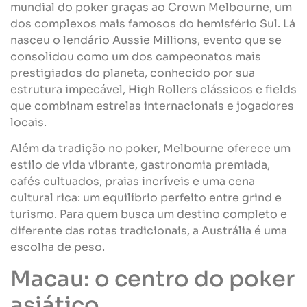
mundial do poker graças ao Crown Melbourne, um
dos complexos mais famosos do hemisfério Sul. Lá
nasceu o lendário Aussie Millions, evento que se
consolidou como um dos campeonatos mais
prestigiados do planeta, conhecido por sua
estrutura impecável, High Rollers clássicos e fields
que combinam estrelas internacionais e jogadores
locais.
Além da tradição no poker, Melbourne oferece um
estilo de vida vibrante, gastronomia premiada,
cafés cultuados, praias incríveis e uma cena
cultural rica: um equilíbrio perfeito entre grind e
turismo. Para quem busca um destino completo e
diferente das rotas tradicionais, a Austrália é uma
escolha de peso.
Macau: o centro do poker
asiático