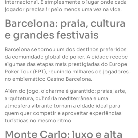
internacional. É simplesmente o lugar onde cada
jogador precisa ir pelo menos uma vez na vida.
Barcelona: praia, cultura
e grandes festivais
Barcelona se tornou um dos destinos preferidos
da comunidade global de poker. A cidade recebe
algumas das etapas mais prestigiadas do Europe
Poker Tour (EPT), reunindo milhares de jogadores
no emblemático Casino Barcelona.
Além do jogo, o charme é garantido: praias, arte,
arquitetura, culinária mediterrânea e uma
atmosfera vibrante tornam a cidade ideal para
quem quer competir e aproveitar experiências
turísticas no mesmo ritmo.
Monte Carlo: luxo e alta