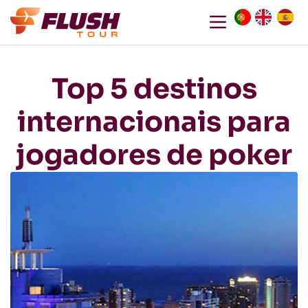
Top 5 destinos
internacionais para
jogadores de poker